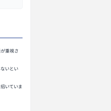
語が重視さ
いないとい
を招いていま